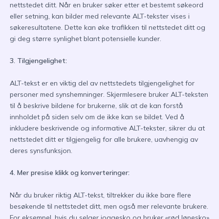
nettstedet ditt. Når en bruker søker etter et bestemt søkeord
eller setning, kan bilder med relevante ALT-tekster vises i
søkeresultatene. Dette kan øke trafikken til nettstedet ditt og
gi deg større synlighet blant potensielle kunder.
3. Tilgjengelighet:
ALT-tekst er en viktig del av nettstedets tilgjengelighet for
personer med synshemninger. Skjermlesere bruker ALT-teksten
til å beskrive bildene for brukerne, slik at de kan forstå
innholdet på siden selv om de ikke kan se bildet. Ved å
inkludere beskrivende og informative ALT-tekster, sikrer du at
nettstedet ditt er tilgjengelig for alle brukere, uavhengig av
deres synsfunksjon.
4. Mer presise klikk og konverteringer:
Når du bruker riktig ALT-tekst, tiltrekker du ikke bare flere
besøkende til nettstedet ditt, men også mer relevante brukere.
For eksempel, hvis du selger joggesko og bruker «rød løpesko»