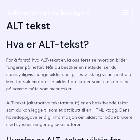
Hopp
rett
Søkemotoroptimalisering.no
MAIN
til
ALT tekst
innholdet
MEN
Hva er ALT-tekst?
For å forstå hva ALT-tekst er, la oss først se hvordan bilder
fungerer på nettet. Når du besøker en nettside, ser du
sannsynligvis mange bilder som gir estetikk og visuelt innhold.
Men for søkemotorer er bilder bare koder som ikke kan «se»
på samme måte som mennesker.
ALT-tekst (alternative tekstattributt) er en beskrivende tekst
som du kan legge til som et attributt til en HTML
-tagg. Dens
hovedoppgave er å gi informasjon om bildet for både brukere
med synshemninger og søkemotorer.