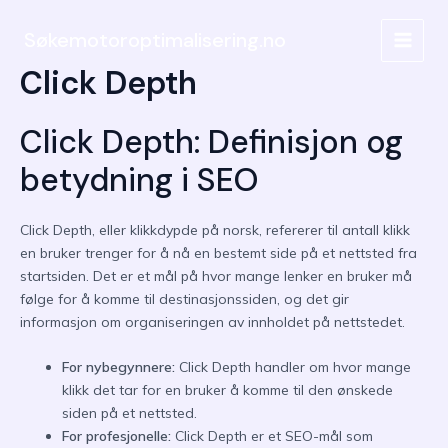
Hopp
rett
Søkemotoroptimalisering.no
MAIN
til
Click Depth
innholdet
MEN
Click Depth: Definisjon og
betydning i SEO
Click Depth, eller klikkdypde på norsk, refererer til antall klikk
en bruker trenger for å nå en bestemt side på et nettsted fra
startsiden. Det er et mål på hvor mange lenker en bruker må
følge for å komme til destinasjonssiden, og det gir
informasjon om organiseringen av innholdet på nettstedet.
For nybegynnere:
Click Depth handler om hvor mange
klikk det tar for en bruker å komme til den ønskede
siden på et nettsted.
For profesjonelle:
Click Depth er et SEO-mål som