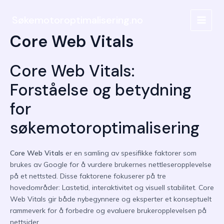
Hopp
rett
Søkemotoroptimalisering.no
MAIN
til
Core Web Vitals
innholdet
MEN
Core Web Vitals:
Forståelse og betydning
for
søkemotoroptimalisering
Core Web Vitals
er en samling av spesifikke faktorer som
brukes av Google for å vurdere brukernes nettleseropplevelse
på et nettsted. Disse faktorene fokuserer på tre
hovedområder: Lastetid, interaktivitet og visuell stabilitet. Core
Web Vitals gir både nybegynnere og eksperter et konseptuelt
rammeverk for å forbedre og evaluere brukeropplevelsen på
nettsider.