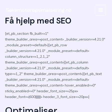
Hopp
rett
Søkemotoroptimalisering.no
MAIN
til
Få hjelp med SEO
innholdet
MEN
[et_pb_section fb_built=»1″
theme_builder_area=»post_content» _builder_version=»4.21.0″
_module_preset=»default»][et_pb_row
_builder_version=»4.21.0″ _module_preset=»default»
column_structure=»1_2,1_2″
theme_builder_area=»post_content»][et_pb_column
_builder_version=»4.21.0″ _module_preset=»default»
type=»1_2″ theme_builder_area=»post_content»][et_pb_text
_builder_version=»4.21.0″ _module_preset=»default»
theme_builder_area=»post_content» hover_enabled=»0″
sticky_enabled=»0″ header_font_size=»25px»
header_font=»|600|||||||» header_3_font_size=»20px»]
Optimaliser