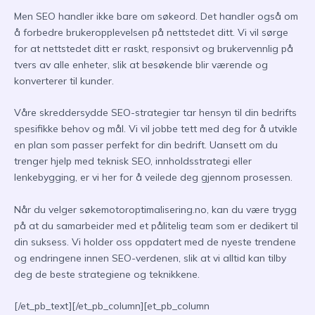
Men SEO handler ikke bare om søkeord. Det handler også om
å forbedre brukeropplevelsen på nettstedet ditt. Vi vil sørge
for at nettstedet ditt er raskt, responsivt og brukervennlig på
tvers av alle enheter, slik at besøkende blir værende og
konverterer til kunder.
Våre skreddersydde SEO-strategier tar hensyn til din bedrifts
spesifikke behov og mål. Vi vil jobbe tett med deg for å utvikle
en plan som passer perfekt for din bedrift. Uansett om du
trenger hjelp med teknisk SEO, innholdsstrategi eller
lenkebygging, er vi her for å veilede deg gjennom prosessen.
Når du velger søkemotoroptimalisering.no, kan du være trygg
på at du samarbeider med et pålitelig team som er dedikert til
din suksess. Vi holder oss oppdatert med de nyeste trendene
og endringene innen SEO-verdenen, slik at vi alltid kan tilby
deg de beste strategiene og teknikkene.
[/et_pb_text][/et_pb_column][et_pb_column