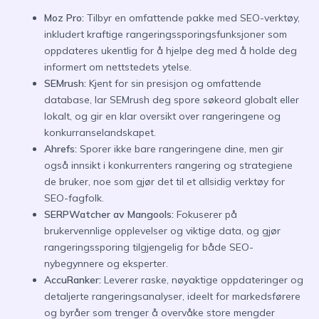
Moz Pro:
Tilbyr en omfattende pakke med SEO-verktøy,
inkludert kraftige rangeringssporingsfunksjoner som
oppdateres ukentlig for å hjelpe deg med å holde deg
informert om nettstedets ytelse.
SEMrush:
Kjent for sin presisjon og omfattende
database, lar SEMrush deg spore søkeord globalt eller
lokalt, og gir en klar oversikt over rangeringene og
konkurranselandskapet.
Ahrefs:
Sporer ikke bare rangeringene dine, men gir
også innsikt i konkurrenters rangering og strategiene
de bruker, noe som gjør det til et allsidig verktøy for
SEO-fagfolk.
SERPWatcher av Mangools:
Fokuserer på
brukervennlige opplevelser og viktige data, og gjør
rangeringssporing tilgjengelig for både SEO-
nybegynnere og eksperter.
AccuRanker:
Leverer raske, nøyaktige oppdateringer og
detaljerte rangeringsanalyser, ideelt for markedsførere
og byråer som trenger å overvåke store mengder