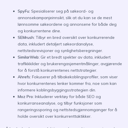
SpyFu:
Spesialiserer seg på søkeord- og
annonsekampanjeinnsikt, slik at du kan se de mest
lønnsomme søkeordene og annonsene for både deg
og konkurrentene dine.
SEMrush:
Tilbyr en bred oversikt over konkurrerende
data, inkludert detaljert søkeordanalyse,
nettstedsrevisjoner og synlighetsberegninger.
SimilarWeb:
Gir et bredt spekter av data, inkludert
trafikkkilder og brukerengasjementmålinger, avgjørende
for å forstå konkurrentenes nettstrategier.
Ahrefs:
Fokuserer på tilbakekoblingsprofiler, som viser
hvor konkurrentenes lenker kommer fra, noe som kan
informere koblingsbyggingsstrategien din.
Moz Pro:
Inkluderer verktøy for både SEO og
konkurranseanalyse, og tilbyr funksjoner som
rangeringssporing og nettstedsgjennomganger for å
holde oversikt over konkurrenttaktikker.