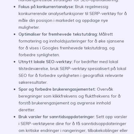
Fokus på konkurrentanalyse:
Bruk regelmessig
konkurrerende analysefunksjoner til SERP-verktøy for å
måle din posisjon i markedet og oppdage nye
muligheter.
Optimaliser for fremhevede tekstutdrag:
Målrett
formatering og innholdsjusteringer for å øke sjansene
for å vises i Googles fremhevede tekstutdrag, og
forbedre synligheten.
Utnytt lokale SEO-verktøy:
For bedrifter med lokal
tilstedeværelse, bruk SERP-verktøy spesialisert på lokal
SEO for å forbedre synligheten i geografisk relevante
søkeresultater.
Spor og forbedre brukerengasjementet:
Overvåk
beregninger som klikkfrekvens og fluktfrekvens for å
forstå brukerengasjement og avgrense innhold
deretter.
Bruk varsler for sanntidsoppdateringer:
Sett opp varsler
i SERP-verktøyene dine for å få sanntidsoppdateringer
om kritiske endringer i rangeringer, tilbakekoblinger eller