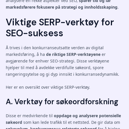
analysere en rekke aspekter ved SEO,
sparer tid og lar
markedsførere fokusere på strategi og innholdsskaping
.
Viktige SERP-verktøy for
SEO-suksess
Å trives i den konkurranseutsatte verden av digital
markedsføring, å ha
de riktige SERP-verktøyene
er
avgjørende for enhver SEO-strategi. Disse verktøyene
hjelper til med å avdekke verdifulle søkeord, spore
rangeringsytelse og gi dyp innsikt i konkurransedynamikk.
Her er en oversikt over viktige SERP-verktøy.
A. Verktøy for søkeordforskning
Disse er medvirkende til
oppdage og analysere potensielle
søkeord
som kan lede trafikk til et nettsted. De gir data om
søkevolum
,
konkurranse
og
relaterte søkeord
for å hjelpe