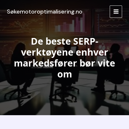
Hopp
rett
Søkemotoroptimalisering.no
MAIN
til
innholdet
MEN
De beste SERP-
verktøyene enhver
markedsfører bør vite
om