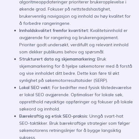
algoritmeoppdateringer prioriterer brukeropplevelse i
økende grad. Fokuser på nettstedshastighet,
brukervennlig navigasjon og innhold av høy kvalitet for
å forbedre rangeringene.
Innholdskvalitet fremfor kvantitet:
Kvalitetsinnhold er
avgjørende for rangering og brukerengasjement.
Prioriter godt undersøkt, verdifullt og relevant innhold
som dekker publikums behov og spørsmål.
Strukturert data og skjemamarkering:
Bruk
skjemamarkering for å hjelpe søkemotorer med å forstå
og vise innholdet ditt bedre. Dette kan føre til økt
synlighet på søkemotorresultatsider (SERP).
Lokal SEO vekt:
For bedrifter med fysisk tilstedeværelse
er lokal SEO avgjørende. Optimaliser for lokale søk,
oppretthold nøyaktige oppføringer og fokuser på lokale
søkeord og innhold.
Bærekraftig og etisk SEO-praksis:
Unngå svart-hat
SEO-taktikker. Bruk bærekraftige strategier som følger
søkemotorens retningslinjer for å bygge langsiktig
suksess.