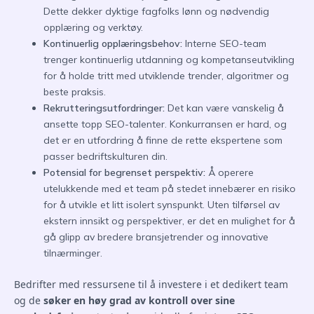
Dette dekker dyktige fagfolks lønn og nødvendig
opplæring og verktøy.
Kontinuerlig opplæringsbehov:
Interne SEO-team
trenger kontinuerlig utdanning og kompetanseutvikling
for å holde tritt med utviklende trender, algoritmer og
beste praksis.
Rekrutteringsutfordringer:
Det kan være vanskelig å
ansette topp SEO-talenter. Konkurransen er hard, og
det er en utfordring å finne de rette ekspertene som
passer bedriftskulturen din.
Potensial for begrenset perspektiv:
Å operere
utelukkende med et team på stedet innebærer en risiko
for å utvikle et litt isolert synspunkt. Uten tilførsel av
ekstern innsikt og perspektiver, er det en mulighet for å
gå glipp av bredere bransjetrender og innovative
tilnærminger.
Bedrifter med ressursene til å investere i et dedikert team
og de
søker en høy grad av kontroll over sine