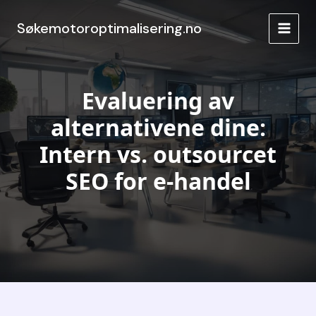
Hopp
rett
Søkemotoroptimalisering.no
MAIN
til
innholdet
MEN
Evaluering av
alternativene dine:
Intern vs. outsourcet
SEO for e-handel