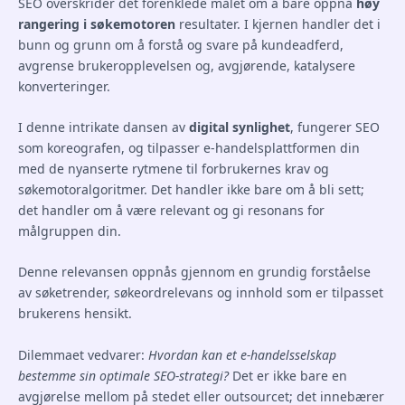
SEO overskrider det forenklede målet om å bare oppnå
høy
rangering i søkemotoren
resultater. I kjernen handler det i
bunn og grunn om å forstå og svare på kundeadferd,
avgrense brukeropplevelsen og, avgjørende, katalysere
konverteringer.
I denne intrikate dansen av
digital synlighet
, fungerer SEO
som koreografen, og tilpasser e-handelsplattformen din
med de nyanserte rytmene til forbrukernes krav og
søkemotoralgoritmer. Det handler ikke bare om å bli sett;
det handler om å være relevant og gi resonans for
målgruppen din.
Denne relevansen oppnås gjennom en grundig forståelse
av søketrender, søkeordrelevans og innhold som er tilpasset
brukerens hensikt.
Dilemmaet vedvarer:
Hvordan kan et e-handelsselskap
bestemme sin optimale SEO-strategi?
Det er ikke bare en
avgjørelse mellom på stedet eller outsourcet; det innebærer