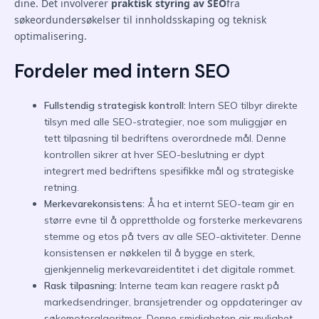
dine. Det involverer
praktisk styring av SEO
fra
søkeordundersøkelser til innholdsskaping og teknisk
optimalisering.
Fordeler med intern SEO
Fullstendig strategisk kontroll:
Intern SEO tilbyr direkte
tilsyn med alle SEO-strategier, noe som muliggjør en
tett tilpasning til bedriftens overordnede mål. Denne
kontrollen sikrer at hver SEO-beslutning er dypt
integrert med bedriftens spesifikke mål og strategiske
retning.
Merkevarekonsistens:
Å ha et internt SEO-team gir en
større evne til å opprettholde og forsterke merkevarens
stemme og etos på tvers av alle SEO-aktiviteter. Denne
konsistensen er nøkkelen til å bygge en sterk,
gjenkjennelig merkevareidentitet i det digitale rommet.
Rask tilpasning:
Interne team kan reagere raskt på
markedsendringer, bransjetrender og oppdateringer av
søkemotoralgoritmer. Denne smidigheten gir mulighet