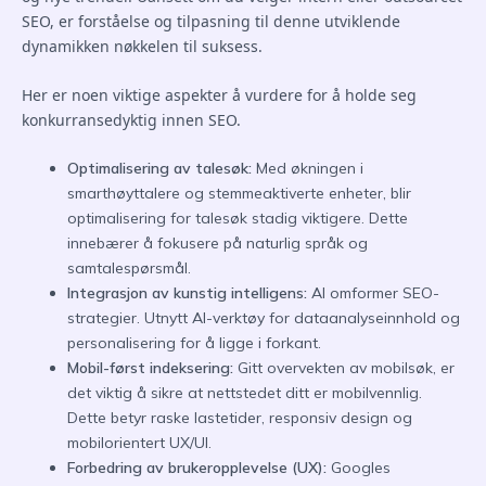
SEO, er forståelse og tilpasning til denne utviklende
dynamikken nøkkelen til suksess.
Her er noen viktige aspekter å vurdere for å holde seg
konkurransedyktig innen SEO.
Optimalisering av talesøk:
Med økningen i
smarthøyttalere og stemmeaktiverte enheter, blir
optimalisering for talesøk stadig viktigere. Dette
innebærer å fokusere på naturlig språk og
samtalespørsmål.
Integrasjon av kunstig intelligens:
AI omformer SEO-
strategier. Utnytt AI-verktøy for dataanalyseinnhold og
personalisering for å ligge i forkant.
Mobil-først indeksering:
Gitt overvekten av mobilsøk, er
det viktig å sikre at nettstedet ditt er mobilvennlig.
Dette betyr raske lastetider, responsiv design og
mobilorientert UX/UI.
Forbedring av brukeropplevelse (UX):
Googles