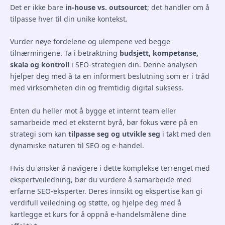
Det er ikke bare
in-house vs. outsourcet
; det handler om å
tilpasse hver til din unike kontekst.
Vurder nøye fordelene og ulempene ved begge
tilnærmingene. Ta i betraktning
budsjett, kompetanse,
skala og kontroll
i SEO-strategien din. Denne analysen
hjelper deg med å ta en informert beslutning som er i tråd
med virksomheten din og fremtidig digital suksess.
Enten du heller mot å bygge et internt team eller
samarbeide med et eksternt byrå, bør fokus være på en
strategi som kan
tilpasse seg og utvikle seg
i takt med den
dynamiske naturen til SEO og e-handel.
Hvis du ønsker å navigere i dette komplekse terrenget med
ekspertveiledning, bør du vurdere å samarbeide med
erfarne SEO-eksperter. Deres innsikt og ekspertise kan gi
verdifull veiledning og støtte, og hjelpe deg med å
kartlegge et kurs for å oppnå e-handelsmålene dine