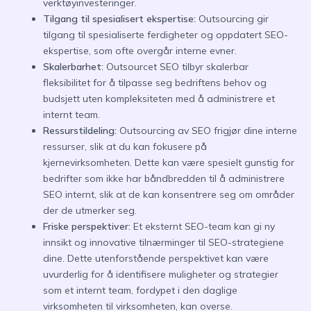
verktøyinvesteringer.
Tilgang til spesialisert ekspertise:
Outsourcing gir
tilgang til spesialiserte ferdigheter og oppdatert SEO-
ekspertise, som ofte overgår interne evner.
Skalerbarhet:
Outsourcet SEO tilbyr skalerbar
fleksibilitet for å tilpasse seg bedriftens behov og
budsjett uten kompleksiteten med å administrere et
internt team.
Ressurstildeling:
Outsourcing av SEO frigjør dine interne
ressurser, slik at du kan fokusere på
kjernevirksomheten. Dette kan være spesielt gunstig for
bedrifter som ikke har båndbredden til å administrere
SEO internt, slik at de kan konsentrere seg om områder
der de utmerker seg.
Friske perspektiver:
Et eksternt SEO-team kan gi ny
innsikt og innovative tilnærminger til SEO-strategiene
dine. Dette utenforstående perspektivet kan være
uvurderlig for å identifisere muligheter og strategier
som et internt team, fordypet i den daglige
virksomheten til virksomheten, kan overse.