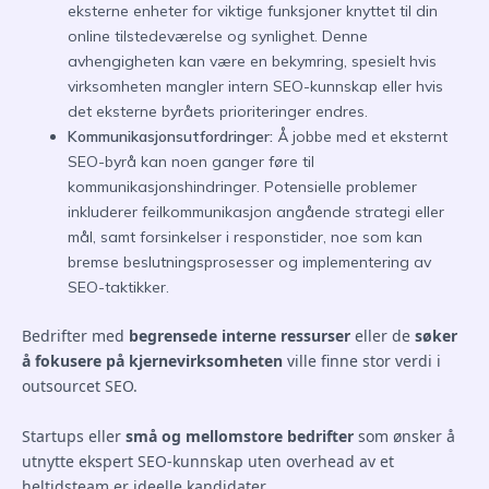
eksterne enheter for viktige funksjoner knyttet til din
online tilstedeværelse og synlighet. Denne
avhengigheten kan være en bekymring, spesielt hvis
virksomheten mangler intern SEO-kunnskap eller hvis
det eksterne byråets prioriteringer endres.
Kommunikasjonsutfordringer:
Å jobbe med et eksternt
SEO-byrå kan noen ganger føre til
kommunikasjonshindringer. Potensielle problemer
inkluderer feilkommunikasjon angående strategi eller
mål, samt forsinkelser i responstider, noe som kan
bremse beslutningsprosesser og implementering av
SEO-taktikker.
Bedrifter med
begrensede interne ressurser
eller de
søker
å fokusere på kjernevirksomheten
ville finne stor verdi i
outsourcet SEO.
Startups eller
små og mellomstore bedrifter
som ønsker å
utnytte ekspert SEO-kunnskap uten overhead av et
heltidsteam er ideelle kandidater.