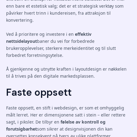
enn bare et estetisk valg; det er et strategisk verktøy som
påvirker hvert trinn i kundereisen, fra attraksjon til
konvertering.
Ved å prioritere og investere i en
effektiv
nettsidelayout
baner du vei for forbedrede
brukeropplevelser, sterkere merkeidentitet og til slutt
forbedret forretningsytelse.
Å gjenkjenne og utnytte kraften i layoutdesign er nøkkelen
til å trives på den digitale markedsplassen.
Faste oppsett
Faste oppsett, en stift i webdesign, er som et omhyggelig
målt lerret. Her er dimensjonene satt i stein – eller rettere
sagt, i piksler. De tilbyr en
følelse av kontroll og
forutsigbarhet
som sikrer at designvisjonen din kan
oversettes konsekvent på tvers av ulike plattformer.