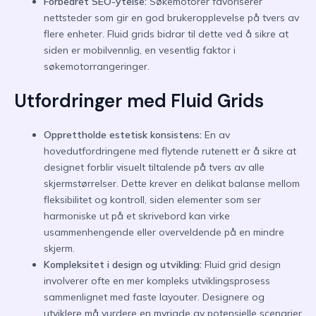
Forbedret SEO-ytelse:
Søkemotorer favoriserer
nettsteder som gir en god brukeropplevelse på tvers av
flere enheter. Fluid grids bidrar til dette ved å sikre at
siden er mobilvennlig, en vesentlig faktor i
søkemotorrangeringer.
Utfordringer med Fluid Grids
Opprettholde estetisk konsistens:
En av
hovedutfordringene med flytende rutenett er å sikre at
designet forblir visuelt tiltalende på tvers av alle
skjermstørrelser. Dette krever en delikat balanse mellom
fleksibilitet og kontroll, siden elementer som ser
harmoniske ut på et skrivebord kan virke
usammenhengende eller overveldende på en mindre
skjerm.
Kompleksitet i design og utvikling:
Fluid grid design
involverer ofte en mer kompleks utviklingsprosess
sammenlignet med faste layouter. Designere og
utviklere må vurdere en myriade av potensielle scenarier