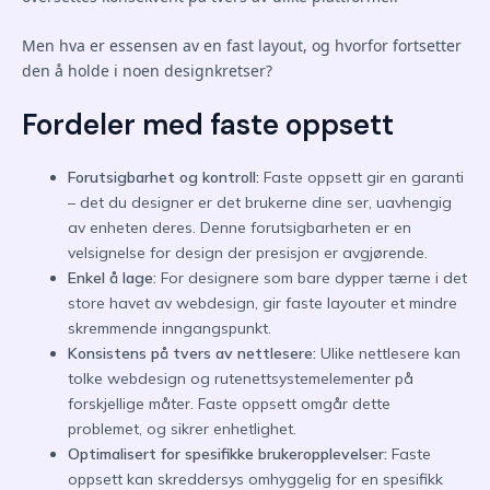
Men hva er essensen av en fast layout, og hvorfor fortsetter
den å holde i noen designkretser?
Fordeler med faste oppsett
Forutsigbarhet og kontroll:
Faste oppsett gir en garanti
– det du designer er det brukerne dine ser, uavhengig
av enheten deres. Denne forutsigbarheten er en
velsignelse for design der presisjon er avgjørende.
Enkel å lage:
For designere som bare dypper tærne i det
store havet av webdesign, gir faste layouter et mindre
skremmende inngangspunkt.
Konsistens på tvers av nettlesere:
Ulike nettlesere kan
tolke webdesign og rutenettsystemelementer på
forskjellige måter. Faste oppsett omgår dette
problemet, og sikrer enhetlighet.
Optimalisert for spesifikke brukeropplevelser:
Faste
oppsett kan skreddersys omhyggelig for en spesifikk