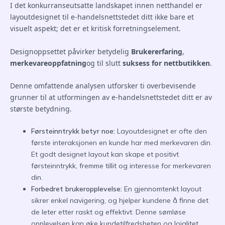
I det konkurranseutsatte landskapet innen netthandel er
layoutdesignet til e-handelsnettstedet ditt ikke bare et
visuelt aspekt; det er et kritisk forretningselement.
Designoppsettet påvirker betydelig
Brukererfaring
,
merkevareoppfatning
og til slutt
suksess for nettbutikken
.
Denne omfattende analysen utforsker ti overbevisende
grunner til at utformingen av e-handelsnettstedet ditt er av
største betydning.
Førsteinntrykk betyr noe:
Layoutdesignet er ofte den
første interaksjonen en kunde har med merkevaren din.
Et godt designet layout kan skape et positivt
førsteinntrykk, fremme tillit og interesse for merkevaren
din.
Forbedret brukeropplevelse:
En gjennomtenkt layout
sikrer enkel navigering, og hjelper kundene å finne det
de leter etter raskt og effektivt. Denne sømløse
opplevelsen kan øke kundetilfredsheten og lojalitet