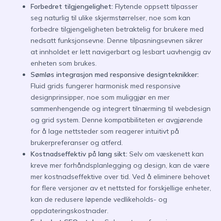
Forbedret tilgjengelighet:
Flytende oppsett tilpasser
seg naturlig til ulike skjermstørrelser, noe som kan
forbedre tilgjengeligheten betraktelig for brukere med
nedsatt funksjonsevne. Denne tilpasningsevnen sikrer
at innholdet er lett navigerbart og lesbart uavhengig av
enheten som brukes.
Sømløs integrasjon med responsive designteknikker:
Fluid grids fungerer harmonisk med responsive
designprinsipper, noe som muliggjør en mer
sammenhengende og integrert tilnærming til webdesign
og grid system. Denne kompatibiliteten er avgjørende
for å lage nettsteder som reagerer intuitivt på
brukerpreferanser og atferd.
Kostnadseffektiv på lang sikt:
Selv om væskenett kan
kreve mer forhåndsplanlegging og design, kan de være
mer kostnadseffektive over tid. Ved å eliminere behovet
for flere versjoner av et nettsted for forskjellige enheter,
kan de redusere løpende vedlikeholds- og
oppdateringskostnader.