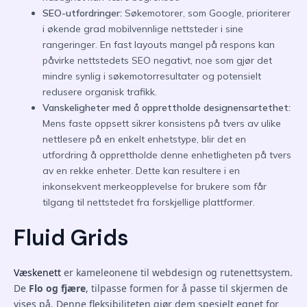
SEO-utfordringer:
Søkemotorer, som Google, prioriterer
i økende grad mobilvennlige nettsteder i sine
rangeringer. En fast layouts mangel på respons kan
påvirke nettstedets SEO negativt, noe som gjør det
mindre synlig i søkemotorresultater og potensielt
redusere organisk trafikk.
Vanskeligheter med å opprettholde designensartethet:
Mens faste oppsett sikrer konsistens på tvers av ulike
nettlesere på en enkelt enhetstype, blir det en
utfordring å opprettholde denne enhetligheten på tvers
av en rekke enheter. Dette kan resultere i en
inkonsekvent merkeopplevelse for brukere som får
tilgang til nettstedet fra forskjellige plattformer.
Fluid Grids
Væskenett
er kameleonene til webdesign og rutenettsystem.
De
Flo og fjære
, tilpasse formen for å passe til skjermen de
vises på. Denne fleksibiliteten gjør dem spesielt egnet for