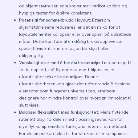
og skjermstørrelser, som krever mer intrikat koding og
hyppige tester for å sikre konsistens.
Potensial for sammenbrudd i layout:
Ettersom
skjermstørrelsene reduseres, er det en risiko for at
layoutelementer kollapser eller overlapper på utilsiktede
måter. Dette kan føre til en dårlig brukeropplevelse,
spesielt hvis kritisk informasjon blir skjult eller
utilgjengelig.
Vanskeligheter med å forutsi brukermiljø:
I motsetning til
faste oppsett, må flytende rutenett tilpasses en
uforutsigbar rekke brukermiljøer. Denne
uforutsigbarheten kan gjøre det utfordrende å designe
elementer som fungerer universelt bra, ettersom
designere har mindre kontroll over hvordan innholdet til
slutt vises.
Balanser fleksibilitet med funksjonalitet:
Mens flytende
rutenett tilbyr fordelen med tilpasningsevne, kan for
mye flyt kompromittere funksjonaliteten til et nettsted.
For eksempel kan tekst bli for strukket eller komprimert,