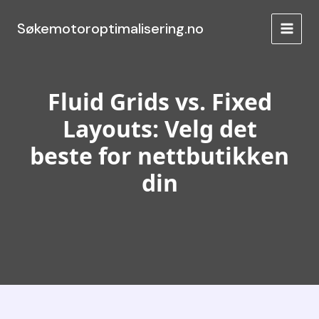
Hopp
rett
Søkemotoroptimalisering.no
MAIN
til
innholdet
MEN
Fluid Grids vs. Fixed
Layouts: Velg det
beste for nettbutikken
din