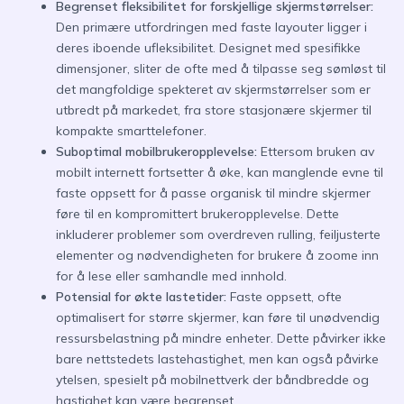
Begrenset fleksibilitet for forskjellige skjermstørrelser:
Den primære utfordringen med faste layouter ligger i
deres iboende ufleksibilitet. Designet med spesifikke
dimensjoner, sliter de ofte med å tilpasse seg sømløst til
det mangfoldige spekteret av skjermstørrelser som er
utbredt på markedet, fra store stasjonære skjermer til
kompakte smarttelefoner.
Suboptimal mobilbrukeropplevelse:
Ettersom bruken av
mobilt internett fortsetter å øke, kan manglende evne til
faste oppsett for å passe organisk til mindre skjermer
føre til en kompromittert brukeropplevelse. Dette
inkluderer problemer som overdreven rulling, feiljusterte
elementer og nødvendigheten for brukere å zoome inn
for å lese eller samhandle med innhold.
Potensial for økte lastetider:
Faste oppsett, ofte
optimalisert for større skjermer, kan føre til unødvendig
ressursbelastning på mindre enheter. Dette påvirker ikke
bare nettstedets lastehastighet, men kan også påvirke
ytelsen, spesielt på mobilnettverk der båndbredde og
hastighet kan være begrenset.