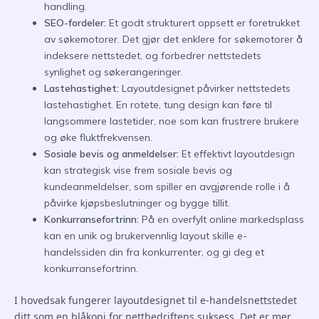
handling.
SEO-fordeler:
Et godt strukturert oppsett er foretrukket
av søkemotorer. Det gjør det enklere for søkemotorer å
indeksere nettstedet, og forbedrer nettstedets
synlighet og søkerangeringer.
Lastehastighet:
Layoutdesignet påvirker nettstedets
lastehastighet. En rotete, tung design kan føre til
langsommere lastetider, noe som kan frustrere brukere
og øke fluktfrekvensen.
Sosiale bevis og anmeldelser:
Et effektivt layoutdesign
kan strategisk vise frem sosiale bevis og
kundeanmeldelser, som spiller en avgjørende rolle i å
påvirke kjøpsbeslutninger og bygge tillit.
Konkurransefortrinn:
På en overfylt online markedsplass
kan en unik og brukervennlig layout skille e-
handelssiden din fra konkurrenter, og gi deg et
konkurransefortrinn.
I hovedsak fungerer layoutdesignet til e-handelsnettstedet
ditt som en blåkopi for nettbedriftens suksess. Det er mer