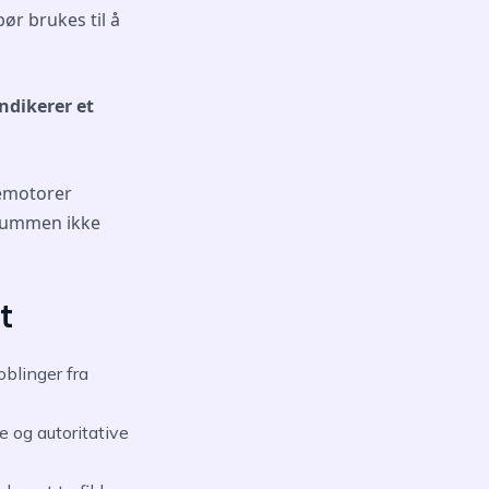
bør brukes til å
indikerer et
kemotorer
gsummen ikke
t
oblinger fra
e og autoritative