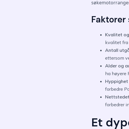
søkemotorranger
Faktorer
Kvalitet o
kvalitet fr
Antall utg
ettersom v
Alder og a
ha høyere 
Hyppighet 
forbedre Pa
Nettstedets
forbedrer 
Et dyp