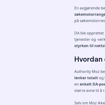
En avgjørende b
søkemotorrang
på søkemotorresu
DA ble opprettet
tjenester og -ver
styrken til nett
Hvordan 
Authority Moz be
lenker totalt
og
en
enkelt DA-poe
større evne til å 
Selv om Moz ikke