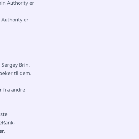
n Authority er
Authority er
 Sergey Brin,
peker til dem.
r fra andre
rste
eRank-
er
.