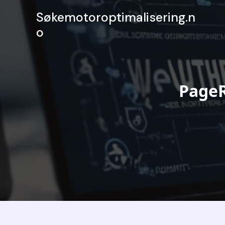
Hopp
Søkemotoroptimalisering.n
rett
o
til
innholdet
PageR