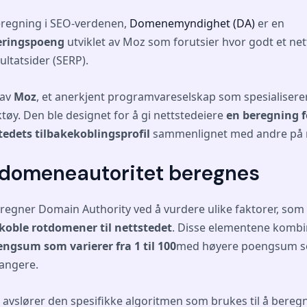
eregning i SEO-verdenen,
Domenemyndighet (DA)
er en
eringspoeng
utviklet av Moz som forutsier hvor godt et net
ltatsider (SERP).
 av
Moz
, et anerkjent programvareselskap som spesialisere
ktøy. Den ble designet for å gi nettstedeiere
en beregning f
stedets tilbakekoblingsprofil
sammenlignet med andre på n
domeneautoritet beregnes
regner Domain Authority ved å vurdere ulike faktorer, som
koble rotdomener til nettstedet
. Disse elementene kombin
ngsum som varierer fra 1 til 100
med høyere poengsum so
rangere.
 avslører den spesifikke algoritmen som brukes til å bereg