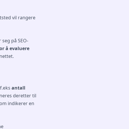
tsted vil rangere
r seg på SEO-
or å evaluere
ettet.
 f.eks
antall
eres deretter til
m indikerer en
ne