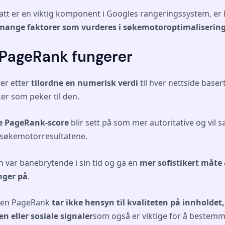
satt er en viktig komponent i Googles rangeringssystem, e
mange faktorer som vurderes i søkemotoroptimaliserin
PageRank fungerer
er etter
tilordne en numerisk verdi
til hver nettside bas
ker som peker til den.
e PageRank-score
blir sett på som mer autoritative og vil s
 søkemotorresultatene.
 var banebrytende i sin tid og ga en
mer sofistikert måt
nger på
.
 men PageRank
tar ikke hensyn til kvaliteten på innholdet,
n eller sosiale signaler
som også er viktige for å bestem