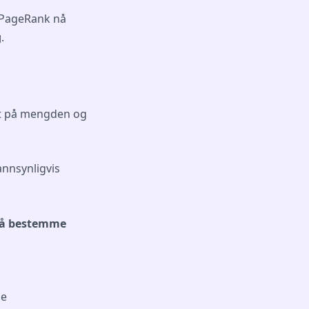
r PageRank nå
g
.
ert på mengden og
annsynligvis
e å bestemme
me