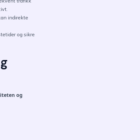
kvent trafikk
ivt.
kan indirekte
tetider og sikre
og
iteten og