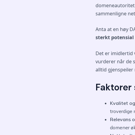
domeneautoritet, 
sammenligne nett
Anta at en høy D
sterkt potensial
Det er imidlerti
vurderer når de 
alltid gjenspeile
Faktorer
Kvalitet o
troverdige 
Relevans o
domener øk