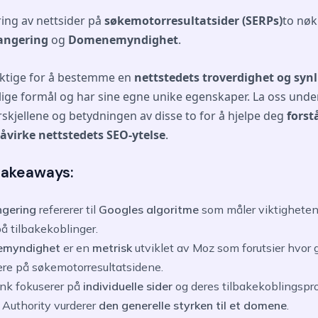
ng av nettsider på
søkemotorresultatsider (SERPs)
to nøk
rangering
og
Domenemyndighet
.
iktige for å bestemme en
nettstedets troverdighet og synl
llige formål og har sine egne unike egenskaper. La oss und
rskjellene og betydningen av disse to for å hjelpe deg
forst
åvirke nettstedets SEO-ytelse
.
 takeaways:
ngering
refererer til
Googles algoritme
som måler viktigheten
å tilbakekoblinger.
emyndighet
er en
metrisk
utviklet av Moz som forutsier hvor 
gere på søkemotorresultatsidene.
k fokuserer på
individuelle sider
og deres tilbakekoblingspro
Authority vurderer
den generelle styrken til et domene
.