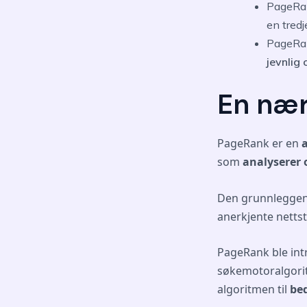
PageRan
en tred
PageRa
jevnlig
En nær
PageRank er en
som
analyserer 
Den grunnleggen
anerkjente netts
PageRank ble intr
søkemotoralgori
algoritmen til
bed