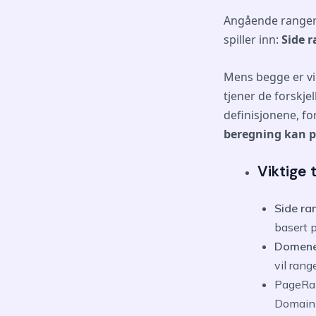
Angående rangeri
spiller inn:
Side 
Mens begge er v
tjener de forskje
definisjonene, fo
beregning kan p
Viktige
Side ra
basert p
Domen
vil ran
PageRan
Domain 