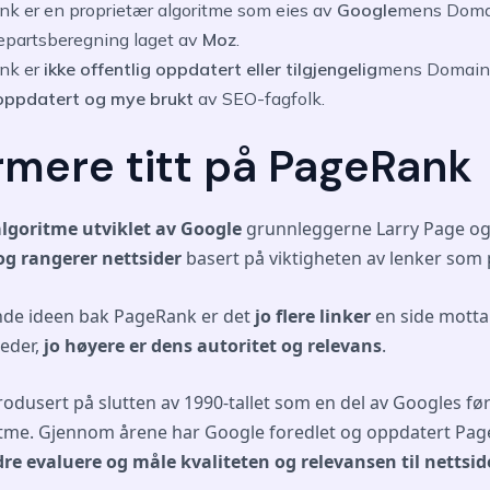
k er en proprietær algoritme som eies av
Google
mens Domai
jepartsberegning laget av
Moz
.
nk er
ikke offentlig oppdatert eller tilgjengelig
mens Domain 
 oppdatert og mye brukt
av SEO-fagfolk.
mere titt på PageRank
algoritme utviklet av Google
grunnleggerne Larry Page og
og rangerer nettsider
basert på viktigheten av lenker som 
de ideen bak PageRank er det
jo flere linker
en side motta
teder,
jo høyere er dens autoritet og relevans
.
odusert på slutten av 1990-tallet som en del av Googles fø
tme. Gjennom årene har Google foredlet og oppdatert Pag
re evaluere og måle kvaliteten og relevansen til nettsid