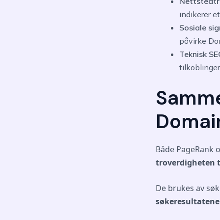
Nettstedtr
indikerer e
Sosiale sig
påvirke Dom
Teknisk SE
tilkobling
Sammen
Domain
Både PageRank o
troverdigheten t
De brukes av søk
søkeresultatene