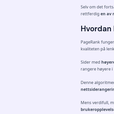
Selv om det fort
rettferdig
en av 
Hvordan 
PageRank funger
kvaliteten på len
Sider med
høyer
rangere høyere i
Denne algoritmen
nettsiderangeri
Mens verdifull,
brukeropplevelse