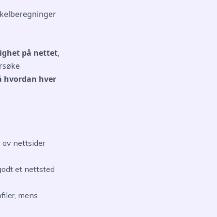
kelberegninger
ighet på nettet
,
ersøke
å hvordan hver
 av nettsider
godt et nettsted
filer, mens