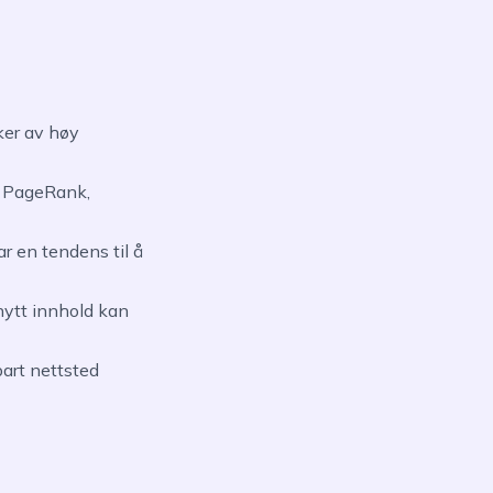
ker av høy
e PageRank,
r en tendens til å
ytt innhold kan
bart nettsted
t