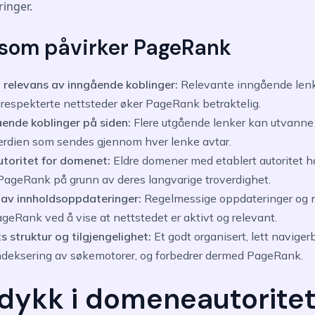
inger.
 som påvirker PageRank
g relevans av inngående koblinger:
Relevante inngående len
a respekterte nettsteder øker PageRank betraktelig.
ående koblinger på siden:
Flere utgående lenker kan utvann
erdien som sendes gjennom hver lenke avtar.
utoritet for domenet:
Eldre domener med etablert autoritet ha
PageRank på grunn av deres langvarige troverdighet.
av innholdsoppdateringer:
Regelmessige oppdateringer og n
geRank ved å vise at nettstedet er aktivt og relevant.
 struktur og tilgjengelighet:
Et godt organisert, lett naviger
indeksering av søkemotorer, og forbedrer dermed PageRank.
dykk i domeneautorite