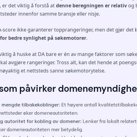
er det viktig å forstå at
denne beregningen er relativ
og 
steder innenfor samme bransje eller nisje.
A-score ikke garanterer topprangeringer, men det gjør det
 for bedre synlighet på søkemotorer
.
d viktig å huske at DA bare er én av mange faktorer som sø
skal avgjøre rangeringer. Tross alt, kan det hende at poen
r nøyaktig et nettsteds sanne søkemotorytelse.
 som påvirker domenemyndighe
g mengde tilbakekoblinger:
Et høyere antall kvalitetstilbakek
nettsteder øker domeneautoriteten.
g autoritet for kobling av domener:
Lenker fra lokalt relatert
er domeneautoriteten mer betydelig.