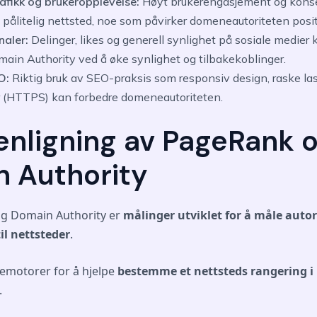
afikk og brukeropplevelse:
Høyt brukerengasjement og konse
t pålitelig nettsted, noe som påvirker domeneautoriteten posit
naler:
Delinger, likes og generell synlighet på sosiale medier 
ain Authority ved å øke synlighet og tilbakekoblinger.
O:
Riktig bruk av SEO-praksis som responsiv design, raske las
er (HTTPS) kan forbedre domeneautoriteten.
ligning av PageRank 
 Authority
g Domain Authority er
målinger utviklet for å måle autor
il nettsteder
.
emotorer for å hjelpe
bestemme et nettsteds rangering i
.