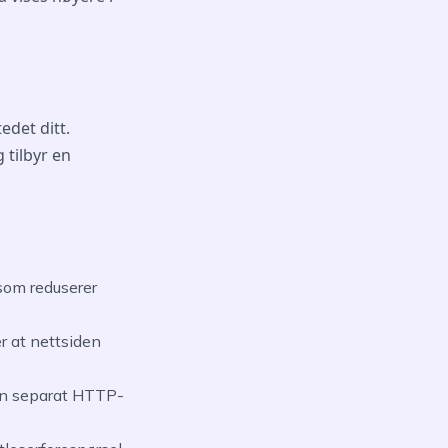
edet ditt.
 tilbyr en
som reduserer
r at nettsiden
r en separat HTTP-