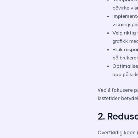
påvirke visu
Implementer
visningspor
Velg riktig
grafikk med
Bruk respo
på brukeren
Optimalise
opp på side
Ved å fokusere p
lastetider betyde
2. Redus
Overflødig kode i