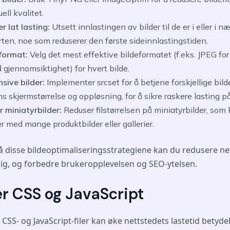
ell kvalitet.
 lat lasting:
Utsett innlastingen av bilder til de er i eller i 
ten, noe som reduserer den første sideinnlastingstiden.
 format:
Velg det mest effektive bildeformatet (f.eks. JPEG for
 gjennomsiktighet) for hvert bilde.
nsive bilder:
Implementer srcset for å betjene forskjellige bild
s skjermstørrelse og oppløsning, for å sikre raskere lasting på
r miniatyrbilder:
Reduser filstørrelsen på miniatyrbilder, som
r med mange produktbilder eller gallerier.
å disse bildeoptimaliseringsstrategiene kan du redusere ne
lig, og forbedre brukeropplevelsen og SEO-ytelsen.
er CSS og JavaScript
 CSS- og JavaScript-filer kan øke nettstedets lastetid betyde