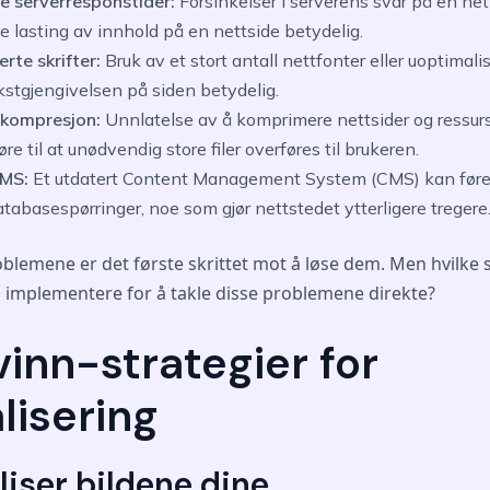
 serverresponstider:
Forsinkelser i serverens svar på en net
e lasting av innhold på en nettside betydelig.
rte skrifter:
Bruk av et stort antall nettfonter eller uoptimalis
kstgjengivelsen på siden betydelig.
 kompresjon:
Unnlatelse av å komprimere nettsider og ressurs
øre til at unødvendig store filer overføres til brukeren.
CMS:
Et utdatert Content Management System (CMS) kan føre t
tabasespørringer, noe som gjør nettstedet ytterligere tregere
oblemene er det første skrittet mot å løse dem. Men hvilke s
i implementere for å takle disse problemene direkte?
vinn-strategier for
lisering
liser bildene dine