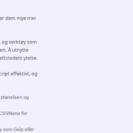
gjør dem mye mer
e, og verktøy som
en. Å utnytte
ttstedets ytelse.
ript effektivt, og
 størrelsen og
 CSSNano for
 som Gulp eller