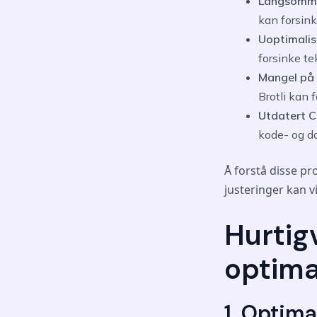
Langsomme
kan forsink
Uoptimalise
forsinke te
Mangel på
Brotli kan f
Utdatert 
kode- og da
Å forstå disse pr
justeringer kan v
Hurtig
optima
1. Optima