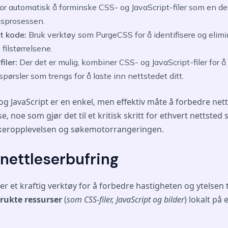
r automatisk å forminske CSS- og JavaScript-filer som en de
nsprosessen.
kt kode:
Bruk verktøy som PurgeCSS for å identifisere og elimi
filstørrelsene.
filer:
Der det er mulig, kombiner CSS- og JavaScript-filer for å
ørsler som trengs for å laste inn nettstedet ditt.
g JavaScript er en enkel, men effektiv måte å forbedre net
e, noe som gjør det til et kritisk skritt for ethvert nettste
ukeropplevelsen og søkemotorrangeringen.
 nettleserbufring
er et kraftig verktøy for å forbedre hastigheten og ytelsen ti
brukte ressurser
(
som CSS-filer, JavaScript og bilder
) lokalt på