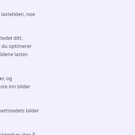
 lastetiden, noe
edet ditt,
år du optimerer
bildene lastes
er, og
ste inn bilder
nettstedets bilder
tørrelser uten å