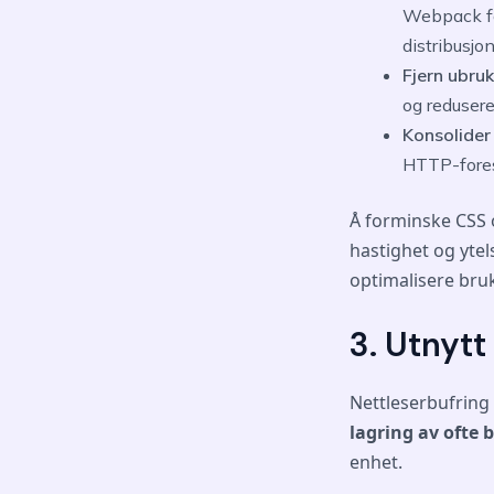
Webpack fo
distribusjo
Fjern ubru
og redusere 
Konsolider 
HTTP-foresp
Å forminske CSS o
hastighet og ytels
optimalisere br
3. Utnytt
Nettleserbufring 
lagring av ofte 
enhet.