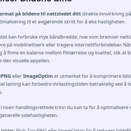
format på bildene til nettstedet ditt
direkte innvirkning på
imalisering til et avgjørende skritt for å øke hastigheten.
alitet kan forbruke mye båndbredde, noe som bremser nettst
ere på mobilnettverk eller tregere internettforbindelser. N
tig å finne en balanse mellom filstørrelse og kvalitet, slik at 
e den visuelle appellen.
nyPNG
eller
ImageOptim
er utmerket for å komprimere bild
at lasting kan forbedre innlastingstiden betraktelig ved å la
s.
i noen handlingsrettede trinn du kan ta for å optimalisere 
generelle sidehastigheten.
bilder:
Bruk TinyPNG eller ImageOptim for å redusere bildefils