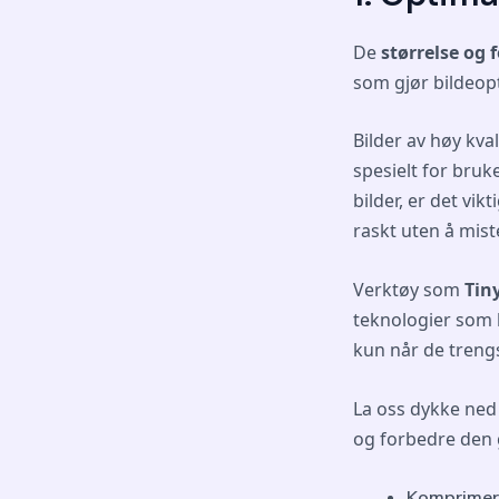
De
størrelse og 
som gjør bildeopt
Bilder av høy kv
spesielt for bruk
bilder, er det vik
raskt uten å mist
Verktøy som
Ti
teknologier som l
kun når de treng
La oss dykke ned 
og forbedre den 
Komprimer 