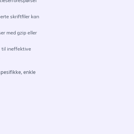
tleserforespørsel
erte skriftfiler kan
er med gzip eller
il ineffektive
.
pesifikke, enkle