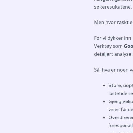
søkeresultatene.
Men hvor raskt e
Før vi dykker inn
Verktøy som
Goo
detaljert analyse
Så, hva er noen v
Store, uopt
lastetidene
Gjengivels
vises før de
Overdreven
forespørsel