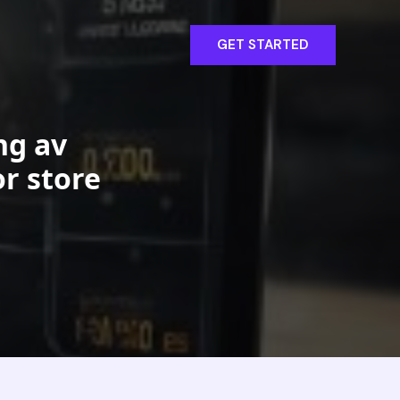
GET STARTED
ng av
or store