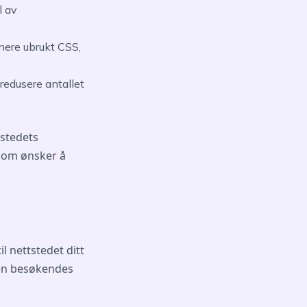
l av
nere ubrukt CSS,
 redusere antallet
tstedets
d som ønsker å
l nettstedet ditt
 en besøkendes