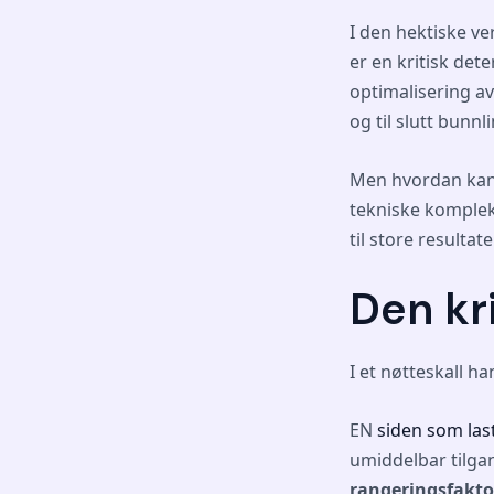
I den hektiske v
er en kritisk det
optimalisering av
og til slutt bunnli
Men hvordan kan 
tekniske kompleks
til store resultate
Den kri
I et nøtteskall h
EN
siden som las
umiddelbar tilgan
rangeringsfakto