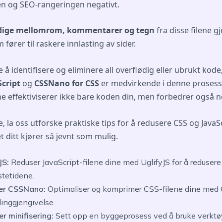
n og SEO-rangeringen negativt.
dige mellomrom, kommentarer og tegn
fra disse filene 
 fører til raskere innlasting av sider.
 å identifisere og eliminere all overflødig eller ubrukt kod
Script
og
CSSNano for CSS
er medvirkende i denne prosess
e effektiviserer ikke bare koden din, men forbedrer også ne
, la oss utforske praktiske tips for å redusere CSS og JavaSc
t ditt kjører så jevnt som mulig.
JS:
Reduser JavaScript-filene dine med UglifyJS for å redusere
stetidene.
er CSSNano:
Optimaliser og komprimer CSS-filene dine med
linggjengivelse.
r minifisering:
Sett opp en byggeprosess ved å bruke verktøy