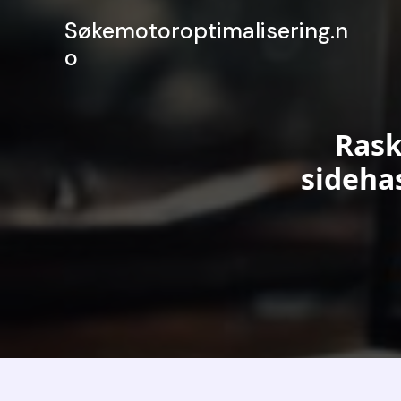
Hopp
Søkemotoroptimalisering.n
rett
o
til
innholdet
Rask
sidehas