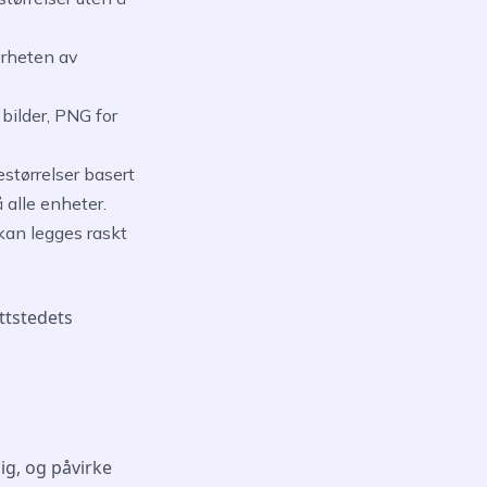
nærheten av
 bilder, PNG for
estørrelser basert
 alle enheter.
 kan legges raskt
ttstedets
lig, og påvirke