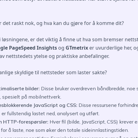
r det raskt nok, og hva kan du gjøre for å komme dit?
 i løsningene, er det viktig å finne ut hva som bremser nettst
gle PageSpeed ​​Insights
og
GTmetrix
er uvurderlige her, og
 av nettstedets ytelse og praktiske anbefalinger.
anlige skyldige til nettsteder som laster sakte?
imaliserte bilder:
Disse bruker overdreven båndbredde, noe 
, spesielt på mobilnettverk.
esblokkerende JavaScript og CSS:
Disse ressursene forhindre
 er fullstendig lastet ned, analysert og utført.
 HTTP-forespørsler:
Hver fil (bilde, JavaScript, CSS) kreve
 for å laste, noe som øker den totale sideinnlastingstiden.