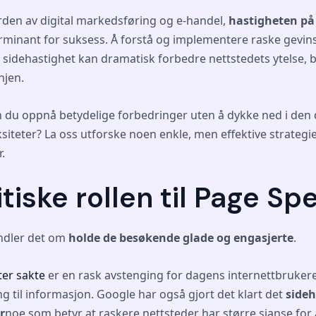
erden av digital markedsføring og e-handel,
hastigheten på 
erminant for suksess. Å forstå og implementere raske gevins
 sidehastighet kan dramatisk forbedre nettstedets ytelse, 
njen.
du oppnå betydelige forbedringer uten å dykke ned i den 
iteter? La oss utforske noen enkle, men effektive strategi
r.
tiske rollen til Page Sp
andler det om
holde de besøkende glade og engasjerte
.
ter sakte
er en rask avstenging for dagens internettbruker
g til informasjon. Google har også gjort det klart det
sideh
r
noe som betyr at raskere nettsteder har større sjanse for 