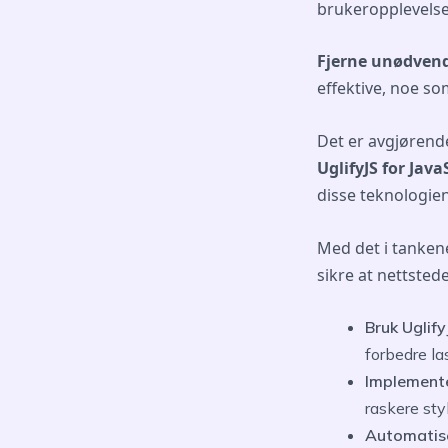
brukeropplevelse
Fjerne unødven
effektive, noe som
Det er avgjørende
UglifyJS for Java
disse teknologien
Med det i tankene
sikre at nettstede
Bruk Uglify
forbedre la
Implement
raskere sty
Automatise