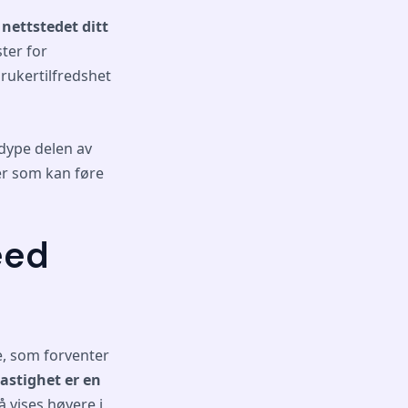
nettstedet ditt
ter for
brukertilfredshet
dype delen av
er som kan føre
eed
e, som forventer
astighet er en
å vises høyere i