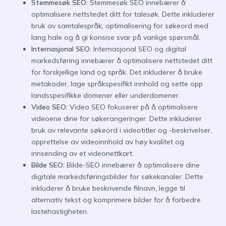
Stemmesøk SEO:
Stemmesøk SEO innebærer å
optimalisere nettstedet ditt for talesøk. Dette inkluderer
bruk av samtalespråk, optimalisering for søkeord med
lang hale og å gi konsise svar på vanlige spørsmål.
Internasjonal SEO:
Internasjonal SEO og digital
markedsføring innebærer å optimalisere nettstedet ditt
for forskjellige land og språk. Det inkluderer å bruke
metakoder, lage språkspesifikt innhold og sette opp
landsspesifikke domener eller underdomener.
Video SEO:
Video SEO fokuserer på å optimalisere
videoene dine for søkerangeringer. Dette inkluderer
bruk av relevante søkeord i videotitler og -beskrivelser,
opprettelse av videoinnhold av høy kvalitet og
innsending av et videonettkart.
Bilde SEO:
Bilde-SEO innebærer å optimalisere dine
digitale markedsføringsbilder for søkekanaler. Dette
inkluderer å bruke beskrivende filnavn, legge til
alternativ tekst og komprimere bilder for å forbedre
lastehastigheten.