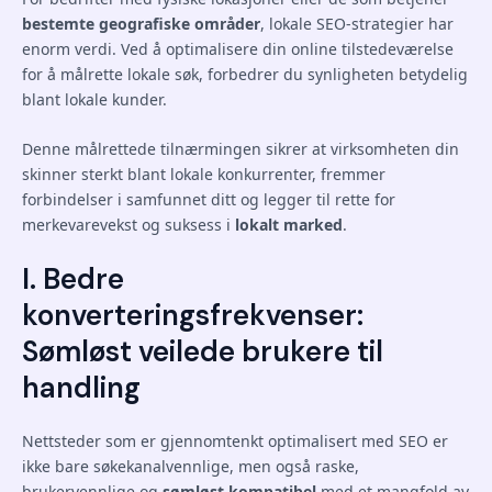
bestemte geografiske områder
, lokale SEO-strategier har
enorm verdi. Ved å optimalisere din online tilstedeværelse
for å målrette lokale søk, forbedrer du synligheten betydelig
blant lokale kunder.
Denne målrettede tilnærmingen sikrer at virksomheten din
skinner sterkt blant lokale konkurrenter, fremmer
forbindelser i samfunnet ditt og legger til rette for
merkevarevekst og suksess i
lokalt marked
.
I. Bedre
konverteringsfrekvenser:
Sømløst veilede brukere til
handling
Nettsteder som er gjennomtenkt optimalisert med SEO er
ikke bare søkekanalvennlige, men også raske,
brukervennlige og
sømløst kompatibel
med et mangfold av