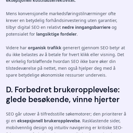
eksepsjonell kostnadseffektivitet
.
Mens konvensjonelle markedsføringstilnærminger ofte
krever en betydelig forhåndsinvestering uten garantier,
tilbyr digital SEO en relativt
nedre inngangsbarriere
og
potensialet for
langsiktige fordeler
.
Videre har
organisk trafikk
generert gjennom SEO betyr at
du ikke belastes av å betale for hvert klikk eller visning. Det
er virkelig forbløffende hvordan SEO ikke bare øker din
tilstedeværelse på nettet, men også hjelper deg med å
spare betydelige økonomiske ressurser underveis.
D. Forbedret brukeropplevelse:
glede besøkende, vinne hjerter
SEO går utover å tilfredsstille søkemotorer; den prioriterer å
gi en
eksepsjonell brukeropplevelse
. Rasklastende sider,
mobilvennlig design og intuitiv navigering er kritiske SEO-