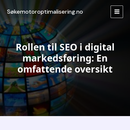
Hopp
rett
Søkemotoroptimalisering.no
MAIN
til
innholdet
MEN
Rollen til SEO i digital
markedsføring: En
omfattende oversikt