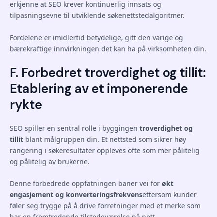
erkjenne at SEO krever kontinuerlig innsats og
tilpasningsevne til utviklende søkenettstedalgoritmer.
Fordelene er imidlertid betydelige, gitt den varige og
bærekraftige innvirkningen det kan ha på virksomheten din.
F. Forbedret troverdighet og tillit:
Etablering av et imponerende
rykte
SEO spiller en sentral rolle i byggingen
troverdighet og
tillit
blant målgruppen din. Et nettsted som sikrer høy
rangering i søkeresultater oppleves ofte som mer pålitelig
og pålitelig av brukerne.
Denne forbedrede oppfatningen baner vei for
økt
engasjement og konverteringsfrekvens
ettersom kunder
føler seg trygge på å drive forretninger med et merke som
har en fremtredende tilstedeværelse på nett.