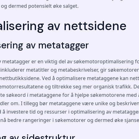
 og dermed potensielt øke salget.
lisering av nettsidene
sering av metatagger
 metatagger er en viktig del av søkemotoroptimalisering fo
inkluderer metatitler og metabeskrivelser, gir søkemotore
nettbutikksidene. Ved å optimalisere metataggene kan net
emotorresultatene og tiltrekke seg mer organisk trafikk. Det
nte søkeord i metataggene for å hjelpe søkemotorene med å
ler om. I tillegg bør metataggene være unike og beskrivend
 å investere tid og ressurser i optimalisering av metatagge
nå bedre rangeringer i søkemotorer og dermed øke sjanse
g av sidestruktur