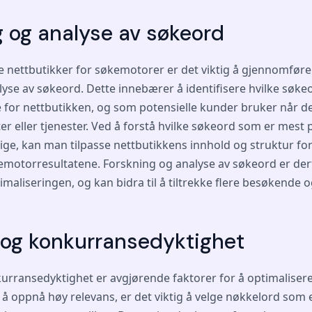
g og analyse av søkeord
re nettbutikker for søkemotorer er det viktig å gjennomfør
lyse av søkeord. Dette innebærer å identifisere hvilke søke
 for nettbutikken, og som potensielle kunder bruker når de
r eller tjenester. Ved å forstå hvilke søkeord som er mest
ge, kan man tilpasse nettbutikkens innhold og struktur for
emotorresultatene. Forskning og analyse av søkeord er derf
aliseringen, og kan bidra til å tiltrekke flere besøkende o
 og konkurransedyktighet
urransedyktighet er avgjørende faktorer for å optimalisere
å oppnå høy relevans, er det viktig å velge nøkkelord som e