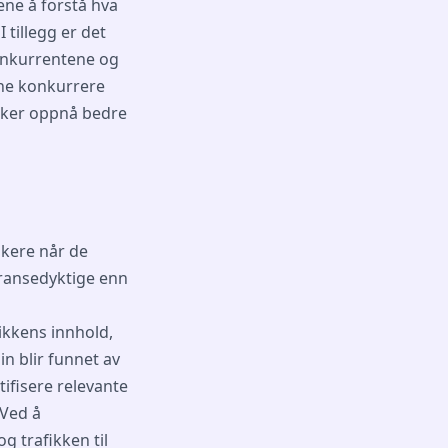
ene å forstå hva
tillegg er det
konkurrentene og
nne konkurrere
ikker oppnå bedre
ukere når de
rransedyktige enn
ikkens innhold,
n blir funnet av
tifisere relevante
 Ved å
g trafikken til