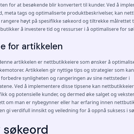
ten for at besøkende blir konvertert til kunder. Ved å impl
d, meta tags og optimaliserte produktbeskrivelser, kan net
 rangere høyt på spesifikke søkeord og tiltrekke målrettet t
ttbutikker å investere tid og ressurser i å optimalisere for 
 for artikkelen
enne artikkelen er nettbutikkeiere som ønsker å optimalis
kemotorer. Artikkelen gir nyttige tips og strategier som kan
 forbedre synligheten og rangeringen av sine nettsteder i
tene. Ved å implementere disse tipsene kan nettbutikkeiere
fikk og potensielle kunder, og dermed øke salget og vekste
ett om man er nybegynner eller har erfaring innen nettbuti
len gi verdifull innsikt og veiledning for å oppnå suksess i 
v søkeord