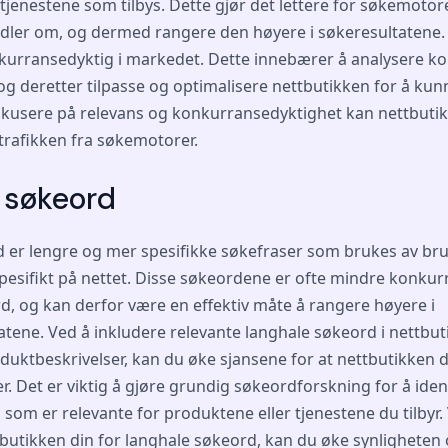
tjenestene som tilbys. Dette gjør det lettere for søkemotor
ler om, og dermed rangere den høyere i søkeresultatene. I 
nkurransedyktig i markedet. Dette innebærer å analysere 
 og deretter tilpasse og optimalisere nettbutikken for å ku
 fokusere på relevans og konkurransedyktighet kan nettbut
trafikken fra søkemotorer.
 søkeord
 er lengre og mer spesifikke søkefraser som brukes av br
spesifikt på nettet. Disse søkeordene er ofte mindre konku
d, og kan derfor være en effektiv måte å rangere høyere i
tene. Ved å inkludere relevante langhale søkeord i nettbut
uktbeskrivelser, kan du øke sjansene for at nettbutikken di
r. Det er viktig å gjøre grundig søkeordforskning for å iden
som er relevante for produktene eller tjenestene du tilbyr.
butikken din for langhale søkeord, kan du øke synligheten o