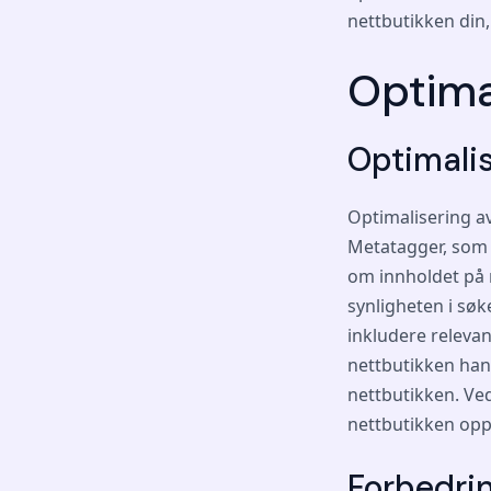
nettbutikken din,
Optima
Optimali
Optimalisering av
Metatagger, som 
om innholdet på 
synligheten i søk
inkludere releva
nettbutikken hand
nettbutikken. Ved
nettbutikken opp
Forbedrin