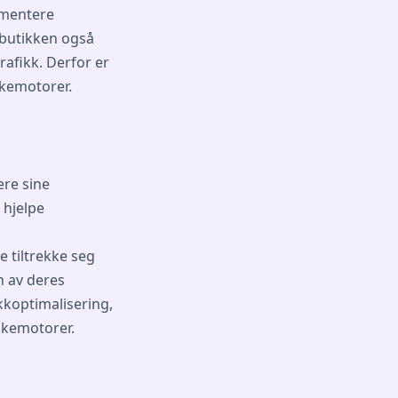
ementere
tbutikken også
rafikk. Derfor er
søkemotorer.
ere sine
 hjelpe
 tiltrekke seg
n av deres
kkoptimalisering,
søkemotorer.