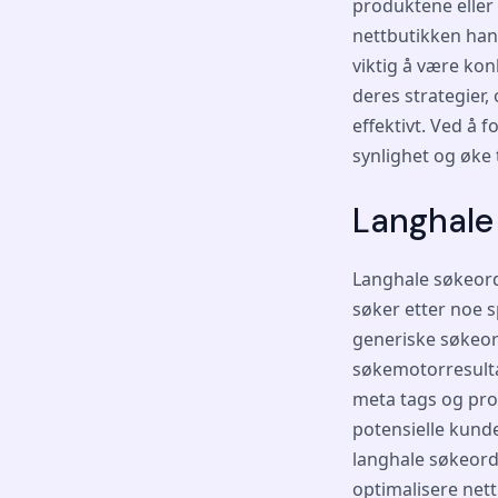
produktene eller 
nettbutikken hand
viktig å være ko
deres strategier,
effektivt. Ved å
synlighet og øke 
Langhale
Langhale søkeord
søker etter noe 
generiske søkeor
søkemotorresulta
meta tags og prod
potensielle kunde
langhale søkeord 
optimalisere nett