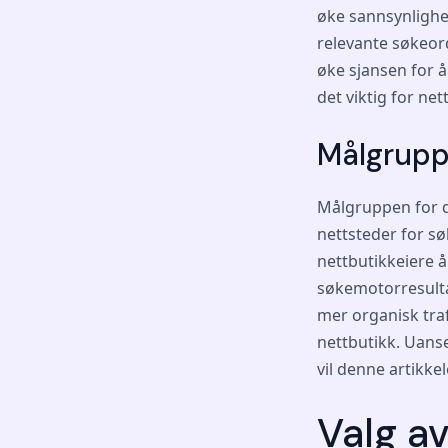
øke sannsynlighe
relevante søkeor
øke sjansen for å
det viktig for ne
Målgruppe
Målgruppen for d
nettsteder for sø
nettbutikkeiere å
søkemotorresulta
mer organisk tra
nettbutikk. Uans
vil denne artikke
Valg a