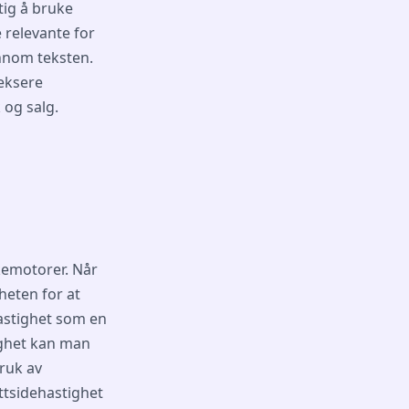
tig å bruke
 relevante for
ennom teksten.
eksere
 og salg.
kemotorer. Når
heten for at
astighet som en
ighet kan man
bruk av
ttsidehastighet