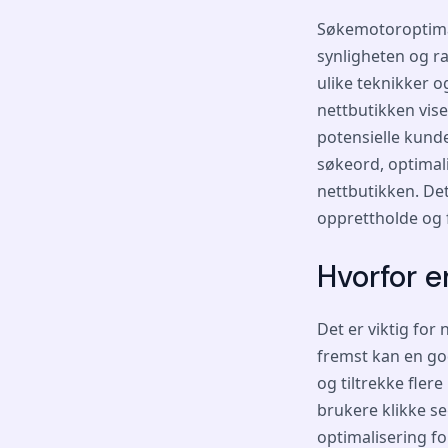
Søkemotoroptimali
synligheten og r
ulike teknikker 
nettbutikken vise
potensielle kund
søkeord, optimali
nettbutikken. Det
opprettholde og 
Hvorfor e
Det er viktig for
fremst kan en go
og tiltrekke fler
brukere klikke seg
optimalisering f