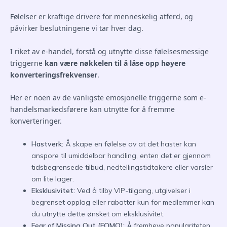
Følelser er kraftige drivere for menneskelig atferd, og
påvirker beslutningene vi tar hver dag.
I riket av e-handel, forstå og utnytte disse følelsesmessige
triggerne
kan være nøkkelen til å låse opp høyere
konverteringsfrekvenser
.
Her er noen av de vanligste emosjonelle triggerne som e-
handelsmarkedsførere kan utnytte for å fremme
konverteringer.
Hastverk:
Å skape en følelse av at det haster kan
anspore til umiddelbar handling, enten det er gjennom
tidsbegrensede tilbud, nedtellingstidtakere eller varsler
om lite lager.
Eksklusivitet:
Ved å tilby VIP-tilgang, utgivelser i
begrenset opplag eller rabatter kun for medlemmer kan
du utnytte dette ønsket om eksklusivitet.
Fear of Missing Out (FOMO):
Å fremheve populariteten