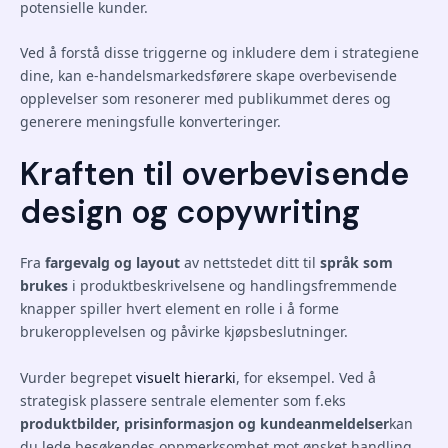
potensielle kunder.
Ved å forstå disse triggerne og inkludere dem i strategiene
dine, kan e-handelsmarkedsførere skape overbevisende
opplevelser som resonerer med publikummet deres og
generere meningsfulle konverteringer.
Kraften til overbevisende
design og copywriting
Fra
fargevalg og layout
av nettstedet ditt til
språk som
brukes
i produktbeskrivelsene og handlingsfremmende
knapper spiller hvert element en rolle i å forme
brukeropplevelsen og påvirke kjøpsbeslutninger.
Vurder begrepet
visuelt hierarki
, for eksempel. Ved å
strategisk plassere sentrale elementer som f.eks
produktbilder, prisinformasjon og kundeanmeldelser
kan
du lede besøkendes oppmerksomhet mot ønsket handling,