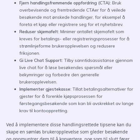
Fjern handlingsfremmende oppfordring (CTA):
Bruk
overbevisende og fremtredende CTAer for å veilede
besøkende mot ønskede handlinger, for eksempel å
foreta et kjøp eller registrere seg for et nyhetsbrev.
Reduser skjemafelt:
Minimer antallet skjemafelt som
kreves for betalings- eller registreringsprosesser for å
strømlinjeforme brukeropplevelsen og redusere
friksjonen.
Gi Live Chat Support:
Tilby sanntidsassistanse gjennom
live chat for å løse besøkendes spørsmål eller
bekymringer og forbedre den generelle
brukeropplevelsen.
Implementer gjestekasse:
Tillat betalingsalternativer for
gjester for å forenkle kjøpsprosessen for
førstegangsbesøkende som kan bli avskrekket av lange
krav til kontooppretting.
Ved å implementere disse handlingsrettede tipsene kan du
skape en sømløs brukeropplevelse som gleder besøkende
og oppmuntrer dem til å konvertere, noe som til slutt fører