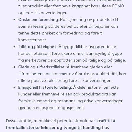
til et produkt eller fremheve knapphet kan utløse FOMO
og lede til konverteringer.
Ønske om forbedring:
Posisjonering av produktet ditt
som en løsning på deres behov eller ambisjoner kan
tenne dette ønsket om forbedring og føre til
konverteringer.
Tillit og pålitelighet:
Å bygge tillit er avgjørende i e-
handel, ettersom forbrukere er mer sannsynlig å kjøpe
fra merkevarer de oppfatter som pålitelige og pålitelige.
Glede og tilfredsstillelse:
Å fremheve gleden eller
tilfredsheten som kommer av å bruke produktet ditt, kan
utløse positive følelser og føre til konverteringer.
Emosjonell historiefortelling:
Å dele historier om ekte
kunder eller fremheve reisen bak produktet ditt kan
fremkalle empati og resonans, og drive konverteringer
gjennom emosjonelt engasjement.
Disse subtile, men likevel potente stimuli har
kraft til å
fremkalle sterke følelser og tvinge til handling
hos