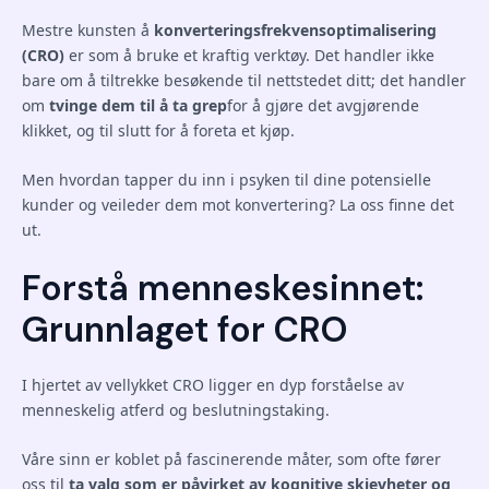
Mestre kunsten å
konverteringsfrekvensoptimalisering
(CRO)
er som å bruke et kraftig verktøy. Det handler ikke
bare om å tiltrekke besøkende til nettstedet ditt; det handler
om
tvinge dem til å ta grep
for å gjøre det avgjørende
klikket, og til slutt for å foreta et kjøp.
Men hvordan tapper du inn i psyken til dine potensielle
kunder og veileder dem mot konvertering? La oss finne det
ut.
Forstå menneskesinnet:
Grunnlaget for CRO
I hjertet av vellykket CRO ligger en dyp forståelse av
menneskelig atferd og beslutningstaking.
Våre sinn er koblet på fascinerende måter, som ofte fører
oss til
ta valg som er påvirket av kognitive skjevheter og