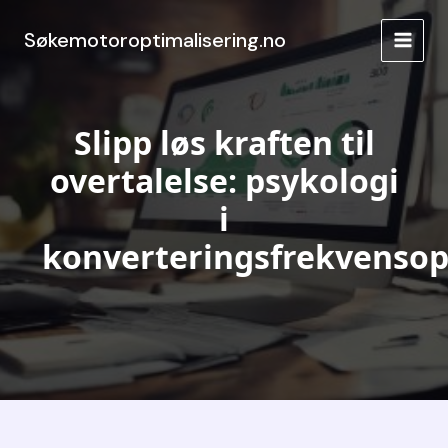
Hopp
rett
Søkemotoroptimalisering.no
MAIN
til
innholdet
MEN
Slipp løs kraften til
overtalelse: psykologi
i
konverteringsfrekvensop