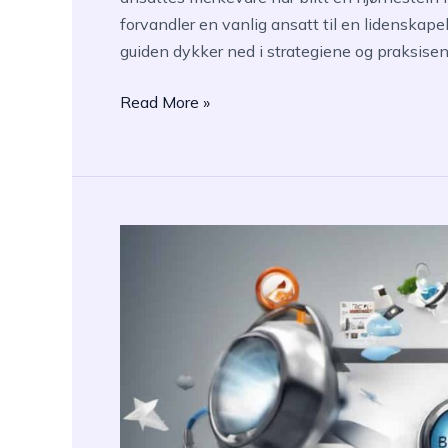
forvandler en vanlig ansatt til en lidenska
guiden dykker ned i strategiene og praksise
Employee
Read More »
Advocates:
Styrke
teamet
ditt
for
effektiv
merkevarearbeid