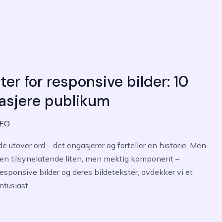
er for responsive bilder: 10
gasjere publikum
SEO
de utover ord – det engasjerer og forteller en historie. Men
i en tilsynelatende liten, men mektig komponent – ​​
responsive bilder og deres bildetekster, avdekker vi et
tusiast,