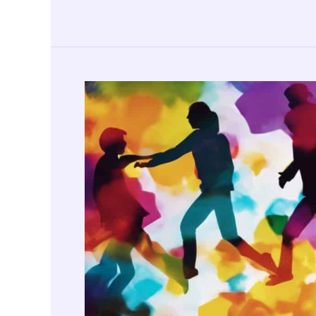
Marketing
Campaign:
10
Common
Influencer
Outreach
Mistakes
to
Be
Wary
Of