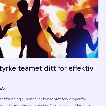
rke teamet ditt for effektiv
SEO
kedsføring og e-handel er konseptet forkjemper for
for virksomheter som ønsker å skille seg ut. Men hva