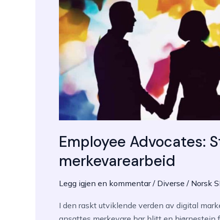
Employee Advocates: Sty
merkevarearbeid
Legg igjen en kommentar
/
Diverse
/
Norsk 
I den raskt utviklende verden av digital mar
ansattes merkevare har blitt en hjørnestein 