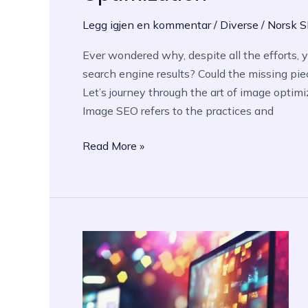
Legg igjen en kommentar
/
Diverse
/
Norsk 
Ever wondered why, despite all the efforts, y
search engine results? Could the missing pie
Let’s journey through the art of image opt
Image SEO refers to the practices and
Image
Read More »
SEO
Ranking
Boost:
10
Tips
for
Product
Image