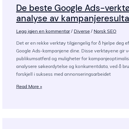
De beste Google Ads-verktø
analyse av kampanjeresulta
Legg igjen en kommentar
/
Diverse
/
Norsk SEO
Det er en rekke verktøy tilgjengelig for å hjelpe deg e
Google Ads-kampanjene dine. Disse verktøyene gir verd
publikumsatferd og muligheter for kampanjeoptimaliser
analysere søkeordytelse og konkurrentdata, ved å bruk
forskjell i suksess med annonseringsarbeidet
De
Read More »
beste
Google
Ads-
verktøyene
for