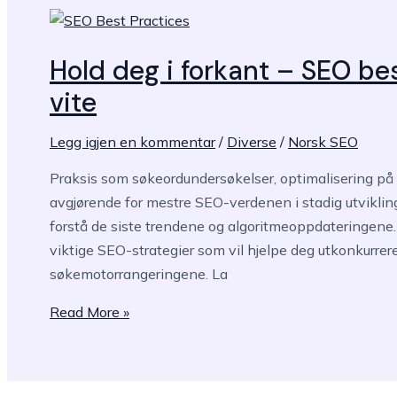
overvåking
og
analyse
Hold deg i forkant – SEO be
av
vite
kampanjeresultater
Legg igjen en kommentar
/
Diverse
/
Norsk SEO
Praksis som søkeordundersøkelser, optimalisering på 
avgjørende for mestre SEO-verdenen i stadig utvikling.
forstå de siste trendene og algoritmeoppdateringene
viktige SEO-strategier som vil hjelpe deg utkonkurrer
søkemotorrangeringene. La
Hold
Read More »
deg
i
forkant