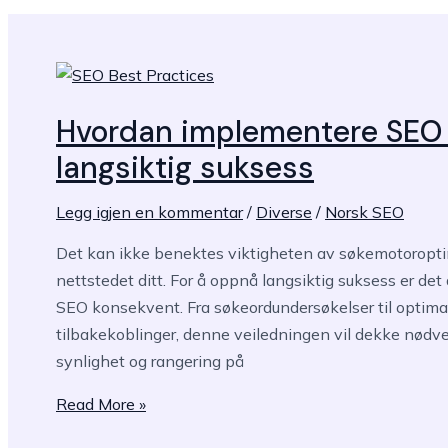
–
SEO
beste
praksis
du
Hvordan implementere SEO b
trenger
langsiktig suksess
å
vite
Legg igjen en kommentar
/
Diverse
/
Norsk SEO
Det kan ikke benektes viktigheten av søkemotoroptimal
nettstedet ditt. For å oppnå langsiktig suksess er de
SEO konsekvent. Fra søkeordundersøkelser til optima
tilbakekoblinger, denne veiledningen vil dekke nødven
synlighet og rangering på
Hvordan
Read More »
implementere