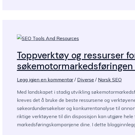
SEO
beste
praksis
for
langsiktig
suksess
Toppverktøy og ressurser fo
søkemotormarkedsføringen 
Legg igjen en kommentar
/
Diverse
/
Norsk SEO
Med landskapet i stadig utvikling søkemotormarkedsfø
kreves det å bruke de beste ressursene og verktøyene 
søkeordundersøkelser og konkurrentanalyse til annon
riktige verktøyene til din disposisjon kan utgjøre hele 
markedsføringskampanjene dine. I dette blogginnlegg