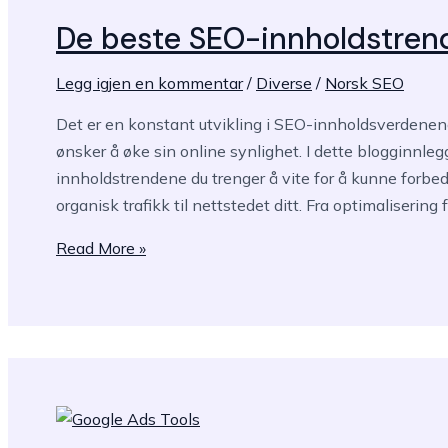
De beste SEO-innholdstrend
Legg igjen en kommentar
/
Diverse
/
Norsk SEO
Det er en konstant utvikling i SEO-innholdsverdenenog
ønsker å øke sin online synlighet. I dette blogginnleg
innholdstrendene du trenger å vite for å kunne forbed
organisk trafikk til nettstedet ditt. Fra optimalisering f
De
Read More »
beste
SEO-
innholdstrendene
du
trenger
å
vite