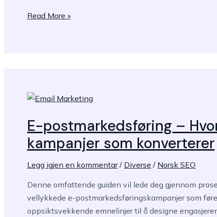
10
Read More »
beste
fremgangsmåter
for
vellykkede
søkemotormarkedsføringskampanjer
E-postmarkedsføring – Hvor
kampanjer som konverterer
Legg igjen en kommentar
/
Diverse
/
Norsk SEO
Denne omfattende guiden vil lede deg gjennom pro
vellykkede e-postmarkedsføringskampanjer som fører t
oppsiktsvekkende emnelinjer til å designe engasjerend