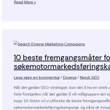
Toppverktøy
Read More »
og
ressurser
for
å
strømlinjeforme
søkemotormarkedsføringen
din
10 beste fremgangsmåter fo
søkemotormarkedsføringsk
Legg igjen en kommentar
/
Diverse
/
Norsk SEO
Når det gjelder SEO-strategier, kan det å ha en ste
hele forskjellen når det gjelder å nå målgruppen din og
topp 10-listen vil vi utforske de beste fremgangsmåt
søkemotormarkedsføringskampanje, og sikre at innsat